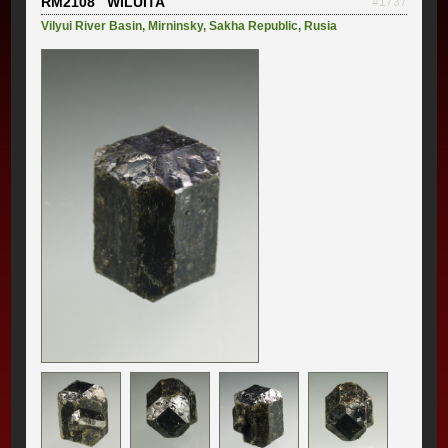
RM2108 WILUITA
#1737
Vilyui River Basin
,
Mirninsky
,
Sakha Republic
,
Rusia