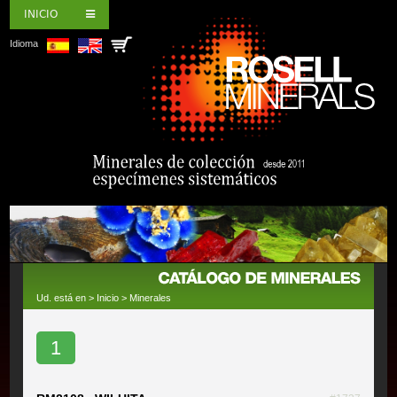
INICIO
Idioma
Ud. está en >
Inicio
>
Minerales
1