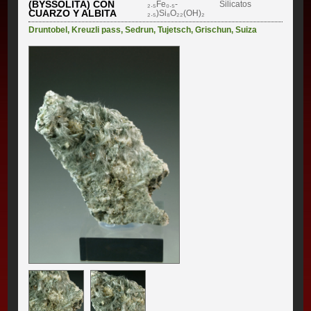
(BYSSOLITA) CON
₂.₅Fe₀.₅-
Silicatos
CUARZO Y ALBITA
₂.₅)Si₈O₂₂(OH)₂
Druntobel
,
Kreuzli pass
,
Sedrun
,
Tujetsch
,
Grischun
,
Suiza