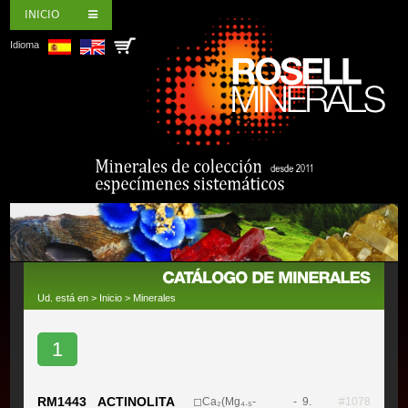
INICIO
Idioma
Ud. está en >
Inicio
>
Minerales
1
RM1443 ACTINOLITA
◻Ca₂(Mg₄.₅-
- 9.
#1078