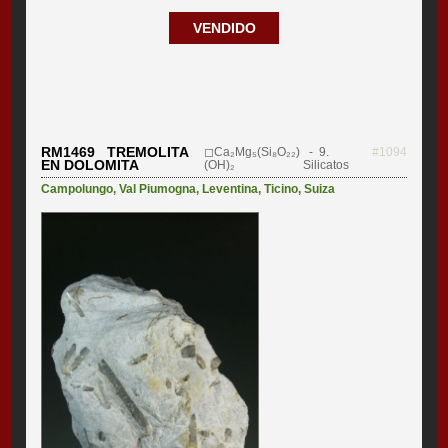
VENDIDO
RM1469 TREMOLITA
◻Ca₂Mg₅(Si₈O₂₂)
- 9.
#1094
EN DOLOMITA
(OH)₂
Silicatos
Campolungo
,
Val Piumogna
,
Leventina
,
Ticino
,
Suiza