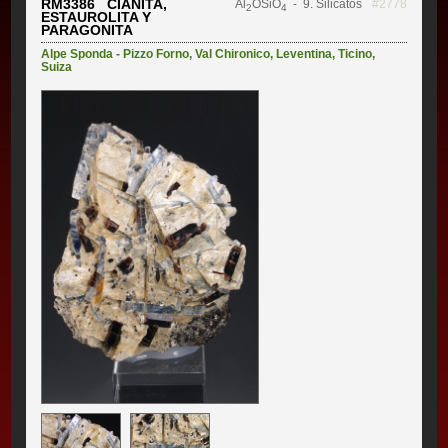
RM3386 CIANITA,
Al
OSiO
- 9. Silicatos
#2778
2
4
ESTAUROLITA Y
PARAGONITA
Alpe Sponda - Pizzo Forno
,
Val Chironico
,
Leventina
,
Ticino
,
Suiza