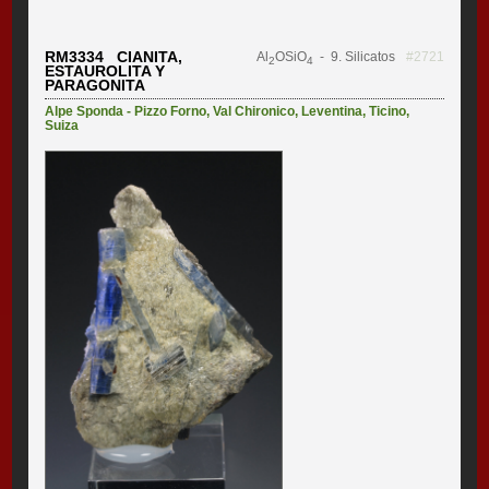
RM3334 CIANITA,
Al
OSiO
- 9. Silicatos
#2721
2
4
ESTAUROLITA Y
PARAGONITA
Alpe Sponda - Pizzo Forno
,
Val Chironico
,
Leventina
,
Ticino
,
Suiza