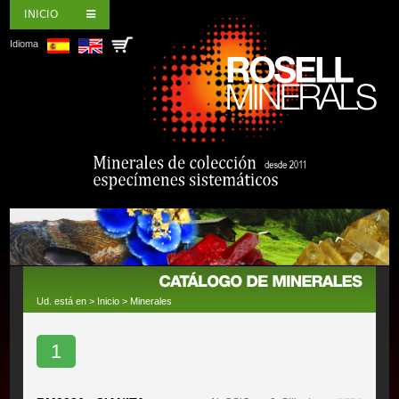
INICIO
Idioma
Ud. está en >
Inicio
>
Minerales
1