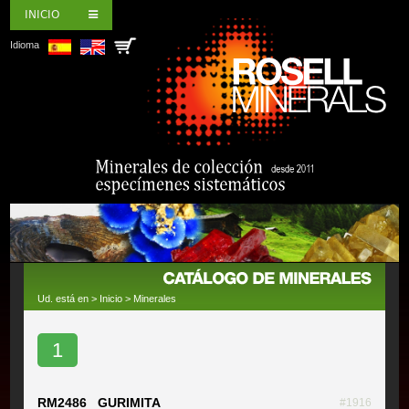
INICIO
Idioma
Ud. está en >
Inicio
>
Minerales
1
RM2486 GURIMITA
#1916