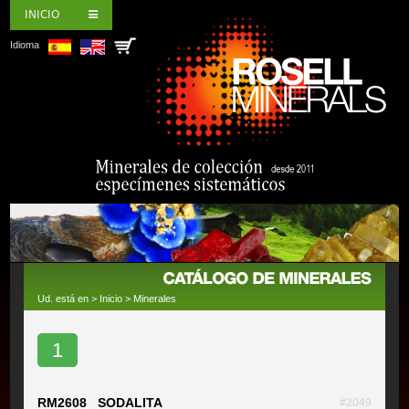
INICIO
Idioma
Ud. está en >
Inicio
>
Minerales
1
RM2608 SODALITA
#2049