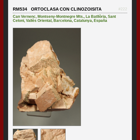
RM534 ORTOCLASA CON CLINOZOISITA
#222
Can Vernenc
,
Montseny-Montnegre Mts.
,
La Batllòria
,
Sant
Celoni
,
Vallès Oriental
,
Barcelona
,
Catalunya
,
España