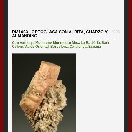
RM1063 ORTOCLASA CON ALBITA, CUARZO Y
#723
ALMANDINO
Can Vernenc
,
Montseny-Montnegre Mts.
,
La Batllòria
,
Sant
Celoni
,
Vallès Oriental
,
Barcelona
,
Catalunya
,
España