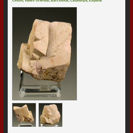
Celoni
,
Vallès Oriental
,
Barcelona
,
Catalunya
,
España