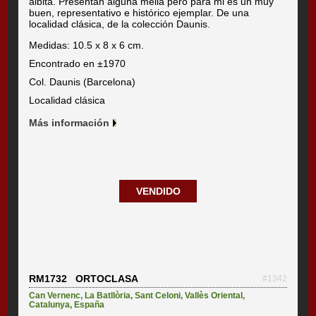
albita. Presentan alguna mella pero para mi es un muy
buen, representativo e histórico ejemplar. De una
localidad clásica, de la colección Daunis.
Medidas: 10.5 x 8 x 6 cm.
Encontrado en ±1970
Col. Daunis (Barcelona)
Localidad clásica
Más información
VENDIDO
RM1732 ORTOCLASA
#1342
Can Vernenc
,
La Batllòria
,
Sant Celoni
,
Vallès Oriental
,
Catalunya
,
España