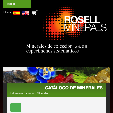
INICIO
Idioma
Ud. está en >
Inicio
>
Minerales
1