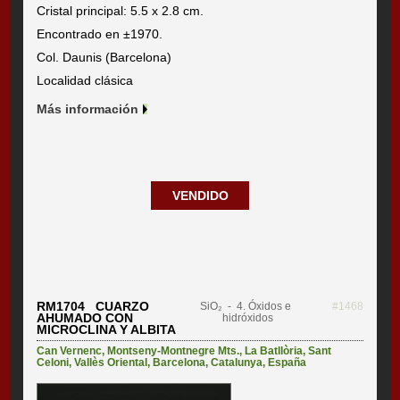
Cristal principal: 5.5 x 2.8 cm.
Encontrado en ±1970.
Col. Daunis (Barcelona)
Localidad clásica
Más información
VENDIDO
RM1704 CUARZO
SiO₂
- 4. Óxidos e
#1468
AHUMADO CON
hidróxidos
MICROCLINA Y ALBITA
Can Vernenc
,
Montseny-Montnegre Mts.
,
La Batllòria
,
Sant
Celoni
,
Vallès Oriental
,
Barcelona
,
Catalunya
,
España