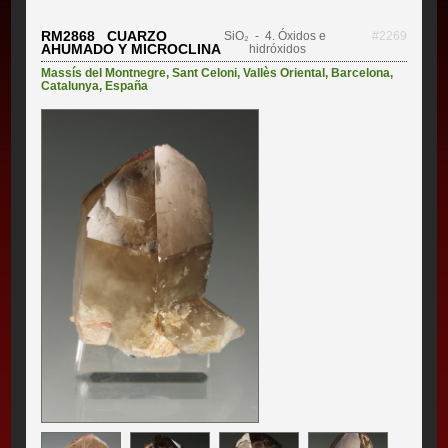
RM2868 CUARZO
SiO₂
- 4. Óxidos e
#2269
AHUMADO Y MICROCLINA
hidróxidos
Massís del Montnegre
,
Sant Celoni
,
Vallès Oriental
,
Barcelona
,
Catalunya
,
España