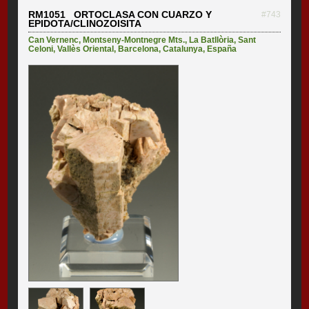
RM1051 ORTOCLASA CON CUARZO Y
#743
EPIDOTA/CLINOZOISITA
Can Vernenc
,
Montseny-Montnegre Mts.
,
La Batllòria
,
Sant
Celoni
,
Vallès Oriental
,
Barcelona
,
Catalunya
,
España