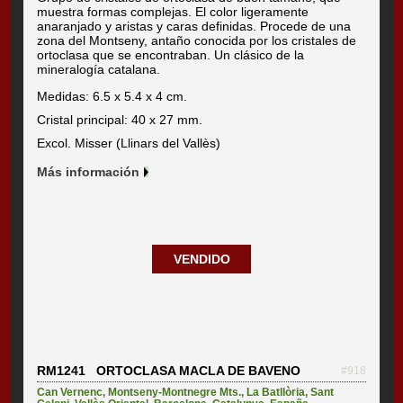
muestra formas complejas. El color ligeramente
anaranjado y aristas y caras definidas. Procede de una
zona del Montseny, antaño conocida por los cristales de
ortoclasa que se encontraban. Un clásico de la
mineralogía catalana.
Medidas: 6.5 x 5.4 x 4 cm.
Cristal principal: 40 x 27 mm.
Excol. Misser (Llinars del Vallès)
Más información
VENDIDO
RM1241 ORTOCLASA MACLA DE BAVENO
#918
Can Vernenc
,
Montseny-Montnegre Mts.
,
La Batllòria
,
Sant