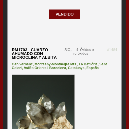
VENDIDO
RM1703 CUARZO
SiO₂
- 4. Óxidos e
#1484
AHUMADO CON
hidróxidos
MICROCLINA Y ALBITA
Can Vernenc
,
Montseny-Montnegre Mts.
,
La Batllòria
,
Sant
Celoni
,
Vallès Oriental
,
Barcelona
,
Catalunya
,
España