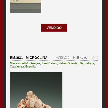
VENDIDO
RM1931 MICROCLINA
K(AlSi₃O₈)
- 9. Silicatos
#1545
Massís del Montnegre
,
Sant Celoni
,
Vallès Oriental
,
Barcelona
,
Catalunya
,
España