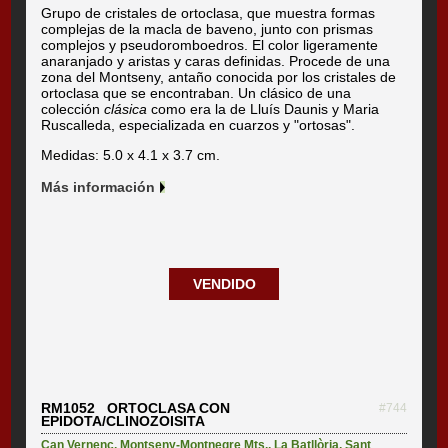
Grupo de cristales de ortoclasa, que muestra formas
complejas de la macla de baveno, junto con prismas
complejos y pseudoromboedros. El color ligeramente
anaranjado y aristas y caras definidas. Procede de una
zona del Montseny, antaño conocida por los cristales de
ortoclasa que se encontraban. Un clásico de una
colección
clásica
como era la de Lluís Daunis y Maria
Ruscalleda, especializada en cuarzos y "ortosas".
Medidas: 5.0 x 4.1 x 3.7 cm.
Más información
VENDIDO
RM1052 ORTOCLASA CON
#744
EPIDOTA/CLINOZOISITA
Can Vernenc
,
Montseny-Montnegre Mts.
,
La Batllòria
,
Sant