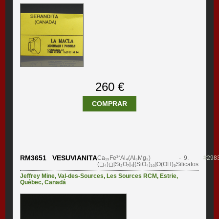
260 €
COMPRAR
RM3651 VESUVIANITA
Ca₁₉Fe³⁺Al₄(Al₆Mg₂)
- 9.
#298
(◻₄)◻[Si₂O₇]₄[(SiO₄)₁₀]O(OH)₉
Silicatos
Jeffrey Mine
,
Val-des-Sources
,
Les Sources RCM
,
Estrie
,
Québec
,
Canadá