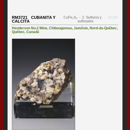
RM3721 CUBANITA Y
CuFe₂S₃
- 2. Sulfuros y
#3105
CALCITA
sulfosales
Henderson No.2 Mine
,
Chibougamau
,
Jamésie
,
Nord-du-Québec
,
Québec
,
Canadá