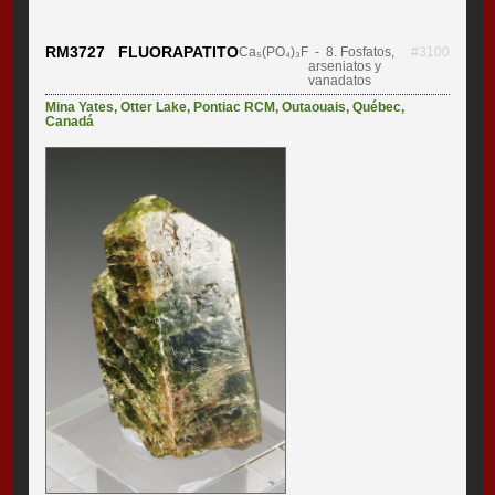
RM3727 FLUORAPATITO
Ca₅(PO₄)₃F
- 8. Fosfatos,
#3100
arseniatos y
vanadatos
Mina Yates
,
Otter Lake
,
Pontiac RCM
,
Outaouais
,
Québec
,
Canadá