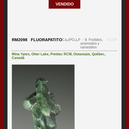
VENDIDO
RM2098 FLUORAPATITO
Ca₅(PO₄)₃F
- 8. Fosfatos,
#1725
arseniatos y
vanadatos
Mina Yates
,
Otter Lake
,
Pontiac RCM
,
Outaouais
,
Québec
,
Canadá