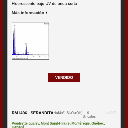
Fluorescente bajo UV de onda corta
Más información
VENDIDO
RM1406 SERANDITA
NaMn²⁺₂Si₃O₈(OH)
- 9.
#1037
Silicatos
Poudrette quarry
,
Mont Saint-Hilaire
,
Montérégie
,
Québec
,
Canadá