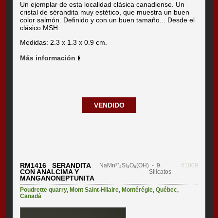
Un ejemplar de esta localidad clásica canadiense. Un
cristal de sérandita muy estético, que muestra un buen
color salmón. Definido y con un buen tamaño... Desde el
clásico MSH.
Medidas: 2.3 x 1.3 x 0.9 cm.
Más información
VENDIDO
RM1416 SERANDITA
NaMn²⁺₂Si₃O₈(OH)
- 9.
#1009
CON ANALCIMA Y
Silicatos
MANGANONEPTUNITA
Poudrette quarry
,
Mont Saint-Hilaire
,
Montérégie
,
Québec
,
Canadá