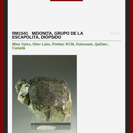
RM1541 MEIONITA, GRUPO DE LA
#1171
ESCAPOLITA, DIÓPSIDO
Mina Yates
,
Otter Lake
,
Pontiac RCM
,
Outaouais
,
Québec
,
Canadá