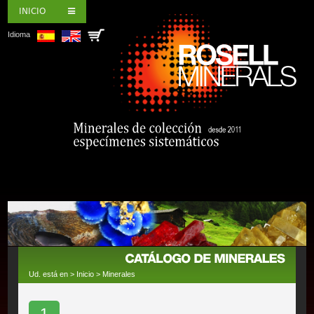
INICIO
Idioma
Ud. está en >
Inicio
>
Minerales
1