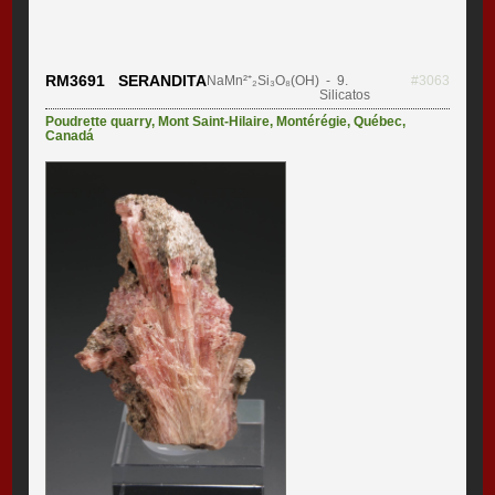
RM3691 SERANDITA
NaMn²⁺₂Si₃O₈(OH)
- 9.
#3063
Silicatos
Poudrette quarry
,
Mont Saint-Hilaire
,
Montérégie
,
Québec
,
Canadá