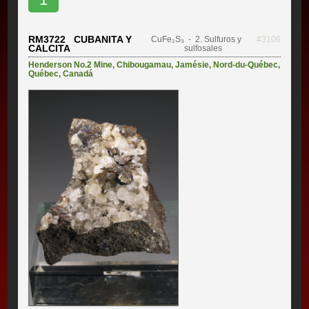
RM3722 CUBANITA Y
CuFe₂S₃
- 2. Sulfuros y
#3106
CALCITA
sulfosales
Henderson No.2 Mine
,
Chibougamau
,
Jamésie
,
Nord-du-Québec
,
Québec
,
Canadá