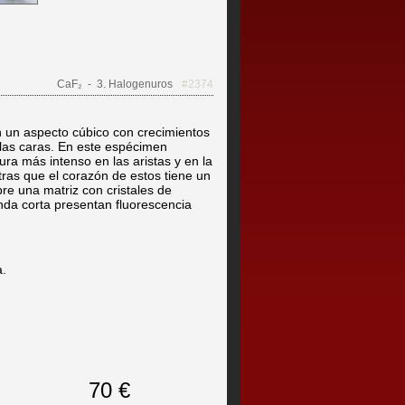
CaF₂
- 3. Halogenuros
#2374
an un aspecto cúbico con crecimientos
 las caras. En este espécimen
ra más intenso en las aristas y en la
ntras que el corazón de estos tiene un
re una matriz con cristales de
 onda corta presentan fluorescencia
a.
70 €