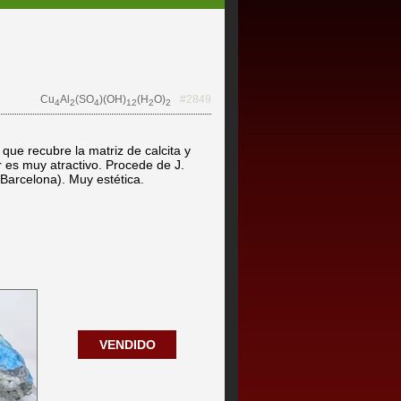
Cu
Al
(SO
)(OH)
(H
O)
#2849
4
2
4
12
2
2
 que recubre la matriz de calcita y
lor es muy atractivo. Procede de J.
(Barcelona). Muy estética.
VENDIDO