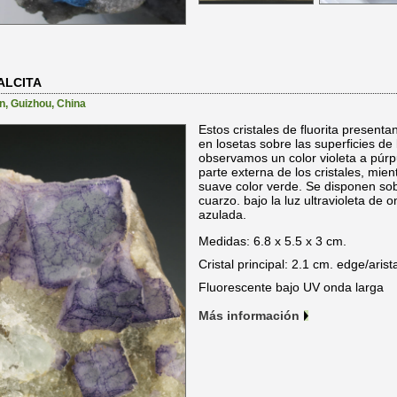
ALCITA
n
,
Guizhou
,
China
Estos cristales de fluorita present
en losetas sobre las superficies de
observamos un color violeta a púrpu
parte externa de los cristales, mie
suave color verde. Se disponen sob
cuarzo. bajo la luz ultravioleta de
azulada.
Medidas: 6.8 x 5.5 x 3 cm.
Cristal principal: 2.1 cm. edge/arist
Fluorescente bajo UV onda larga
Más información