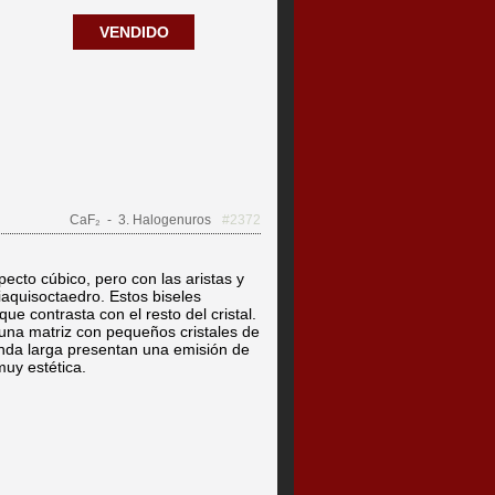
VENDIDO
CaF₂
- 3. Halogenuros
#2372
pecto cúbico, pero con las aristas y
riaquisoctaedro. Estos biseles
ue contrasta con el resto del cristal.
una matriz con pequeños cristales de
 onda larga presentan una emisión de
muy estética.