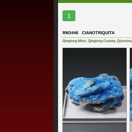
1
RM3446 CIANOTRIQUITA
Qinglong Mine
,
Qinglong County
,
Qianxina