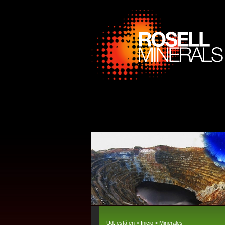
Ud. está en >
Inicio
>
Minerales