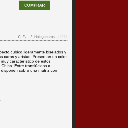
COMPRAR
CaF₂
- 3. Halogenuros
#2373
specto cúbico ligeramente biselados y
as caras y aristas. Presentan un color
 muy característico de estos
 China. Entre translúcidos a
Se disponen sobre una matriz con
.