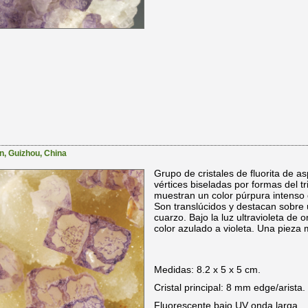
n
,
Guizhou
,
China
Grupo de cristales de fluorita de as
vértices biseladas por formas del t
muestran un color púrpura intenso q
Son translúcidos y destacan sobre 
cuarzo. Bajo la luz ultravioleta de
color azulado a violeta. Una pieza 
Medidas: 8.2 x 5 x 5 cm.
Cristal principal: 8 mm edge/arista.
Fluorescente bajo UV onda larga