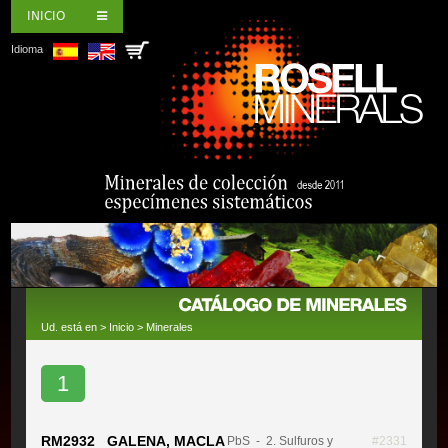
INICIO
Idioma
Ud. está en >
Inicio
>
Minerales
1
RM2932 GALENA, MACLA
PbS
- 2. Sulfuros y
#2331