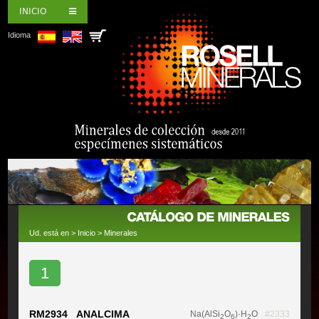
INICIO
Idioma
Ud. está en >
Inicio
>
Minerales
1
RM2934 ANALCIMA
Na(AlSi
O
)·H
O
#2333
2
6
2