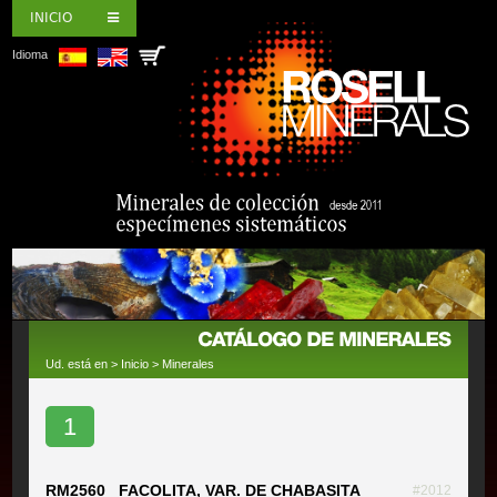
INICIO
Idioma
Ud. está en >
Inicio
>
Minerales
1
RM2560 FACOLITA, VAR. DE CHABASITA
#2012