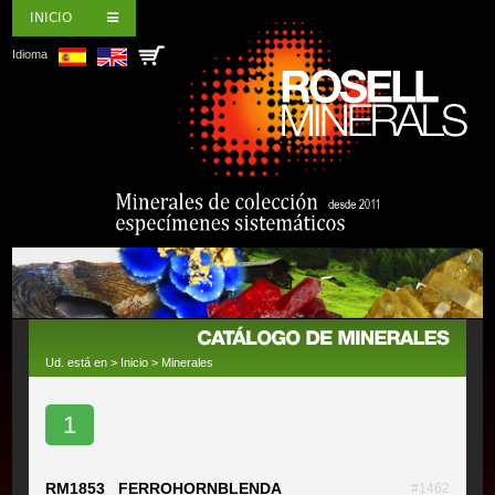
INICIO
Idioma
Ud. está en >
Inicio
>
Minerales
1
RM1853 FERROHORNBLENDA
#1462