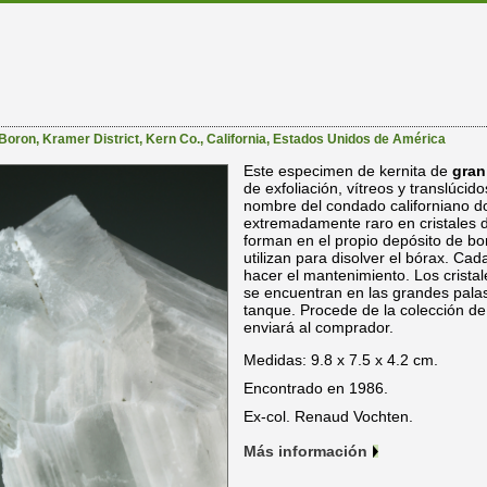
 Boron
,
Kramer District
,
Kern Co.
,
California
,
Estados Unidos de América
Este especimen de kernita de
gran
de exfoliación, vítreos y translúcido
nombre del condado californiano d
extremadamente raro en cristales de
forman en el propio depósito de bo
utilizan para disolver el bórax. C
hacer el mantenimiento. Los cristale
se encuentran en las grandes palas
tanque. Procede de la colección d
enviará al comprador.
Medidas: 9.8 x 7.5 x 4.2 cm.
Encontrado en 1986.
Ex-col. Renaud Vochten.
Más información