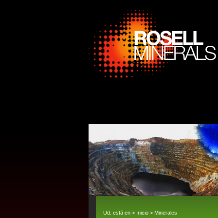
Ud. está en >
Inicio
>
Minerales