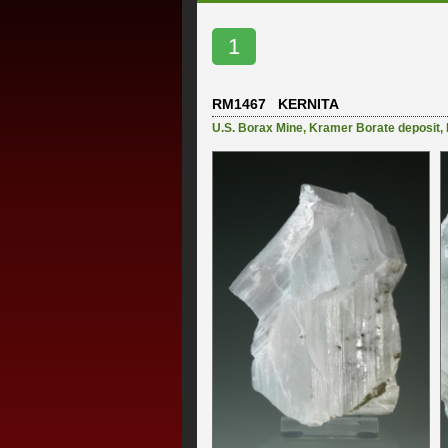
1
RM1467 KERNITA
U.S. Borax Mine
,
Kramer Borate deposit,