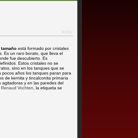
#1092
 tamaño
está formado por cristales
s. Es un raro borato, que lleva el
onde fue descubierto. Es
finidos. Estos cristales no se
ratos, sino en los tanques que se
ada pocos años los tanques paran para
s de kernita y tincalconita primaria
 agitadoras y en las paredes del
e
Renaud Vochten
, la etiqueta se