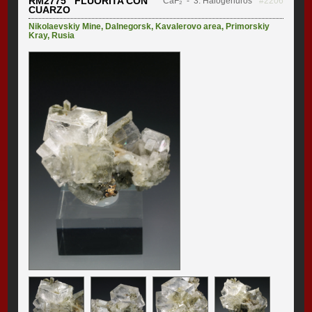
RM2775 FLUORITA CON
CaF₂
- 3. Halogenuros
#2206
CUARZO
Nikolaevskiy Mine
,
Dalnegorsk
,
Kavalerovo area
,
Primorskiy
Kray
,
Rusia