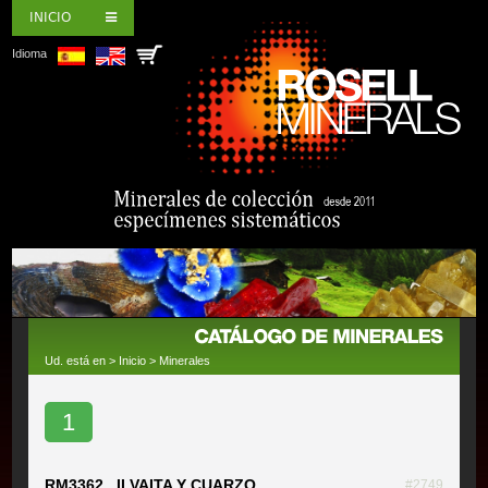
INICIO
Idioma
Ud. está en >
Inicio
>
Minerales
1
RM3362 ILVAITA Y CUARZO
#2749