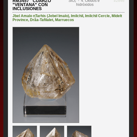
RM3457 CUARZO
SiO₂
- 4. Óxidos e
#2846
"VENTANA" CON
hidróxidos
INCLUSIONES
Jbel Amalo nTarhis (Jebel Imalo)
,
Imilchil
,
Imilchil Cercle
,
Midelt
Province
,
Drâa-Tafilalet
,
Marruecos