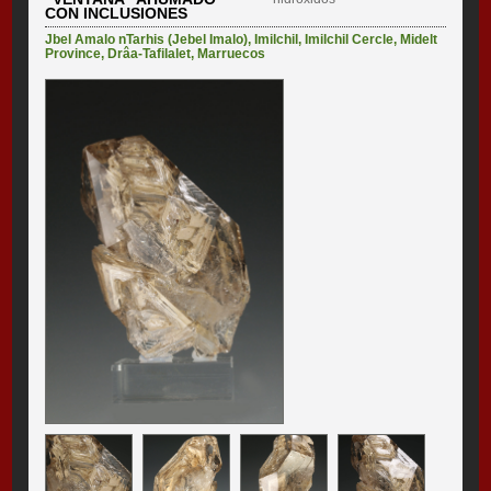
CON INCLUSIONES
Jbel Amalo nTarhis (Jebel Imalo)
,
Imilchil
,
Imilchil Cercle
,
Midelt
Province
,
Drâa-Tafilalet
,
Marruecos