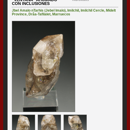
CON INCLUSIONES
Jbel Amalo nTarhis (Jebel Imalo)
,
Imilchil
,
Imilchil Cercle
,
Midelt
Province
,
Drâa-Tafilalet
,
Marruecos