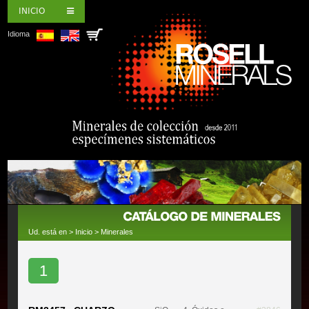
INICIO
Idioma
Ud. está en >
Inicio
>
Minerales
1