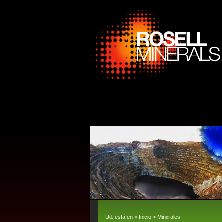
Ud. está en >
Inicio
>
Minerales