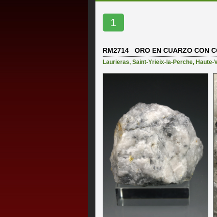
1
RM2714 ORO EN CUARZO CON C
Laurieras
,
Saint-Yrieix-la-Perche
,
Haute-V