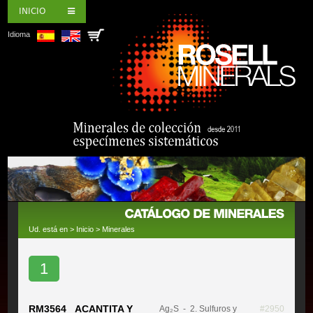
INICIO
Idioma
Ud. está en >
Inicio
>
Minerales
1
RM3564 ACANTITA Y
Ag₂S
- 2. Sulfuros y
#2950