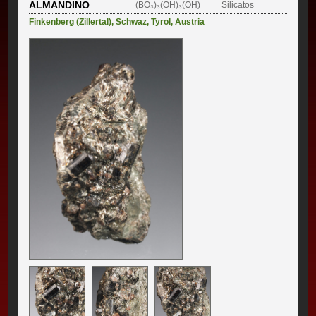
ALMANDINO
(BO₃)₃(OH)₃(OH)
Silicatos
Finkenberg (Zillertal)
,
Schwaz
,
Tyrol
,
Austria