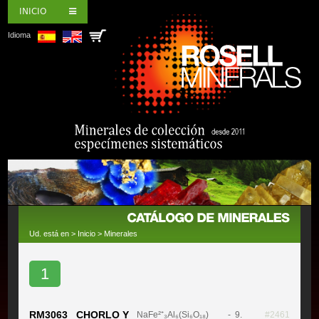
INICIO
Idioma
Ud. está en >
Inicio
>
Minerales
1
RM3063 CHORLO Y
NaFe²⁺₃Al₆(Si₆O₁₈)
- 9.
#2461