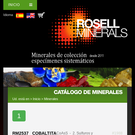
INICIO
Idioma
Ud. está en >
Inicio
>
Minerales
1
RM2537 COBALTITA
CoAsS
- 2. Sulfuros y
#1988