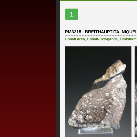
1
RM3215 BREITHAUPTITA, NIQUEL
Cobalt area
,
Cobalt-Gowganda
,
Timiskam