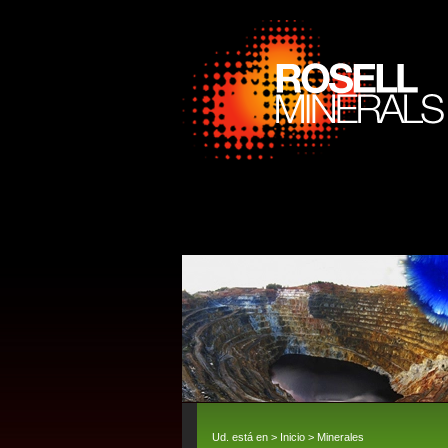
Ud. está en >
Inicio
>
Minerales