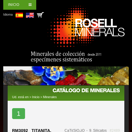
INICIO
Idioma
Ud. está en >
Inicio
>
Minerales
1
RM3092 TITANITA,
CaTi(SiO₄)O
- 9. Silicatos
#2489