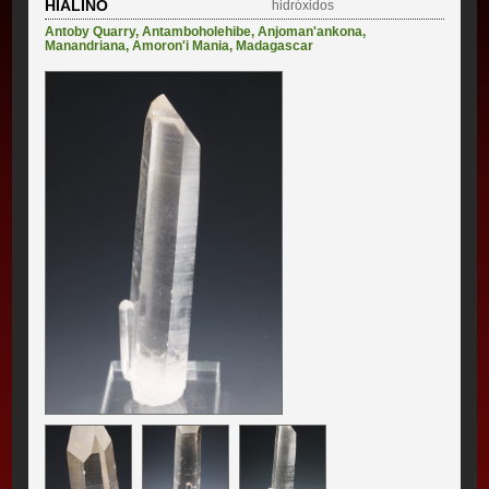
HIALINO
hidróxidos
Antoby Quarry
,
Antamboholehibe
,
Anjoman'ankona
,
Manandriana
,
Amoron'i Mania
,
Madagascar