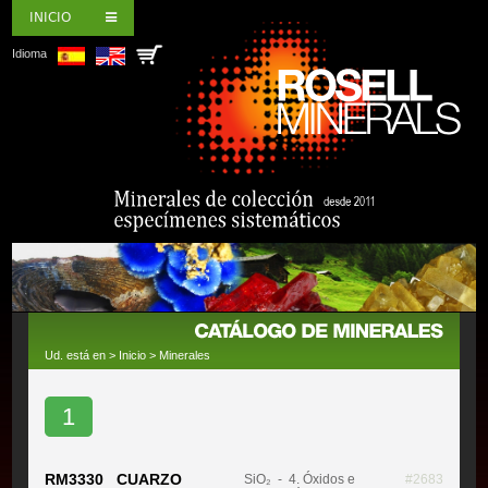
INICIO
Idioma
Ud. está en >
Inicio
>
Minerales
1
RM3330 CUARZO
SiO₂
- 4. Óxidos e
#2683