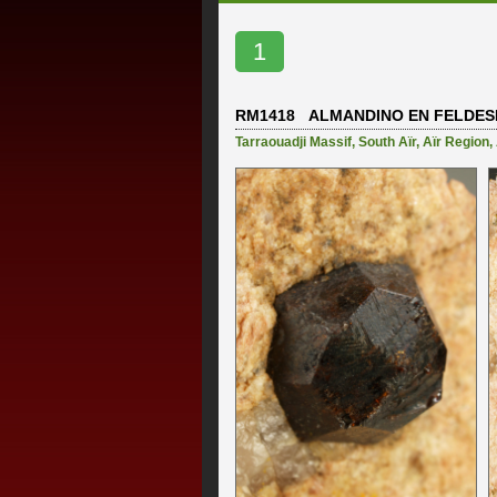
1
RM1418 ALMANDINO EN FELDES
Tarraouadji Massif
,
South Aïr
,
Aïr Region
,