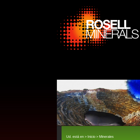
Ud. está en >
Inicio
>
Minerales