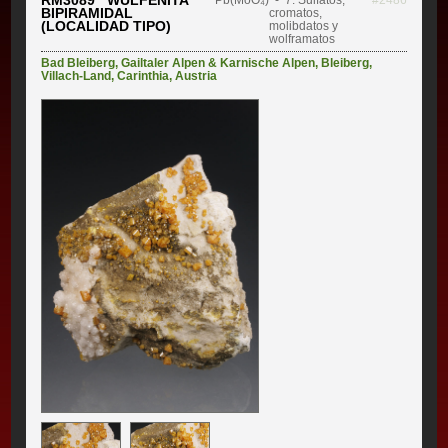
RM3089 WULFENITA
Pb(MoO₄)
- 7. Sulfatos,
#2486
BIPIRAMIDAL
cromatos,
(LOCALIDAD TIPO)
molibdatos y
wolframatos
Bad Bleiberg
,
Gailtaler Alpen & Karnische Alpen
,
Bleiberg
,
Villach-Land
,
Carinthia
,
Austria