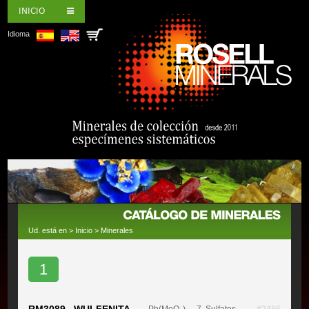
INICIO
Idioma
Ud. está en >
Inicio
>
Minerales
1