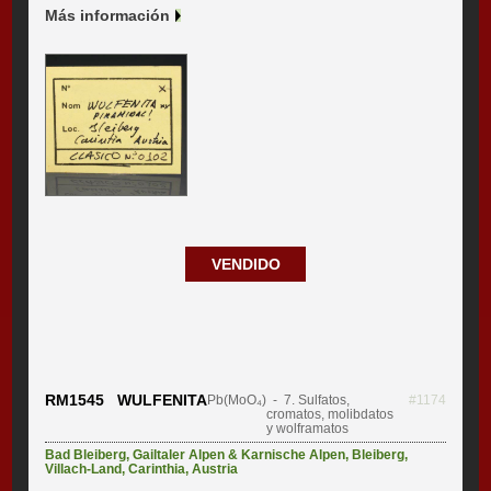
Más información
VENDIDO
RM1545 WULFENITA
Pb(MoO₄)
- 7. Sulfatos,
#1174
cromatos, molibdatos
y wolframatos
Bad Bleiberg
,
Gailtaler Alpen & Karnische Alpen
,
Bleiberg
,
Villach-Land
,
Carinthia
,
Austria