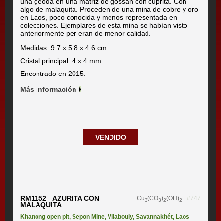
una geoda en una matriz de gossan con cuprita. Con
algo de malaquita. Proceden de una mina de cobre y oro
en Laos, poco conocida y menos representada en
colecciones. Ejemplares de esta mina se habían visto
anteriormente per eran de menor calidad.
Medidas: 9.7 x 5.8 x 4.6 cm.
Cristal principal: 4 x 4 mm.
Encontrado en 2015.
Más información
VENDIDO
RM1152 AZURITA CON
Cu
(CO
)
(OH)
#747
3
3
2
2
MALAQUITA
Khanong open pit
,
Sepon Mine
,
Vilabouly
,
Savannakhét
,
Laos