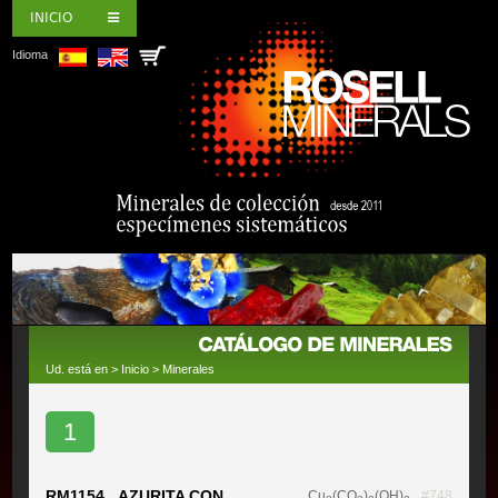
INICIO
Idioma
Ud. está en >
Inicio
>
Minerales
1
RM1154 AZURITA CON
Cu
(CO
)
(OH)
#748