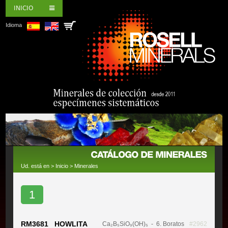
INICIO
Idioma
Ud. está en >
Inicio
>
Minerales
1
RM3681 HOWLITA
Ca₂B₅SiO₉(OH)₅
- 6. Boratos
#2962