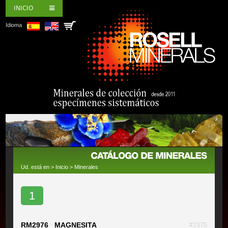
INICIO
Idioma
Ud. está en >
Inicio
>
Minerales
1
RM2976 MAGNESITA
#2375