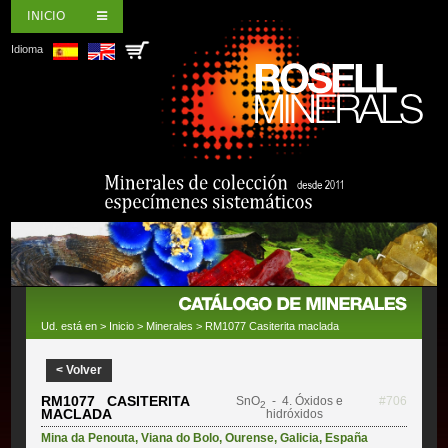
INICIO
Idioma
Ud. está en >
Inicio
>
Minerales
> RM1077 Casiterita maclada
< Volver
RM1077 CASITERITA
SnO
- 4. Óxidos e
#706
2
MACLADA
hidróxidos
Mina da Penouta
,
Viana do Bolo
,
Ourense
,
Galicia
,
España