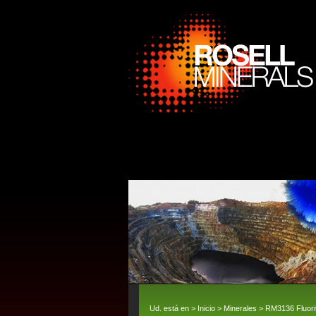
Ud. está en >
Inicio
>
Minerales
> RM3136 Fluorit