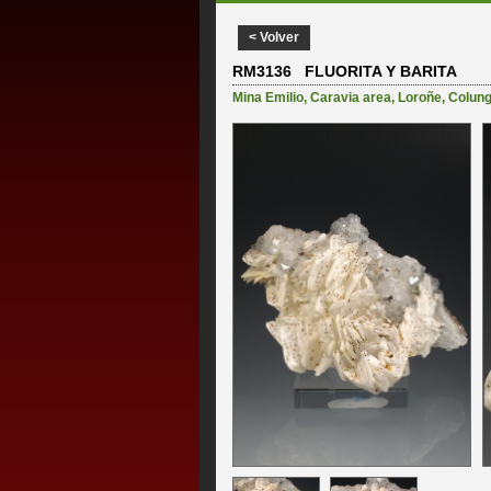
< Volver
RM3136 FLUORITA Y BARITA
Mina Emilio
,
Caravia area
,
Loroñe
,
Colun