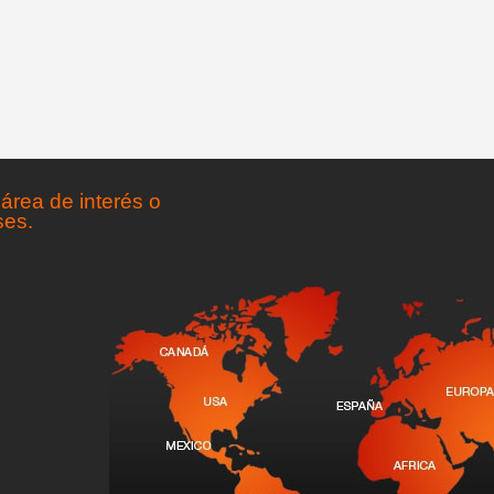
área de interés o
ses.