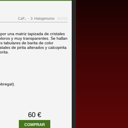
CaF₂
- 3. Halogenuros
#2550
or una matriz tapizada de cristales
coloros y muy transparentes. Se hallan
es tabulares de barita de color
ales de pirita alterados y calcopirita
orita.
obregat).
60 €
COMPRAR