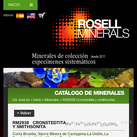
INICIO
Idioma
Ud. está en >
Inicio
>
Minerales
> RM2938 Cronstedtita y smithsonita
< Volver
RM2938 CRONSTEDTITA
#2337
2+
3+
3+
(Fe
,Fe
)
(Si,Fe
)
O
(OH)
3
2
5
4
Y SMITHSONITA
Corta Brunita
,
Sierra Minera de Cartagena-La Unión
,
La