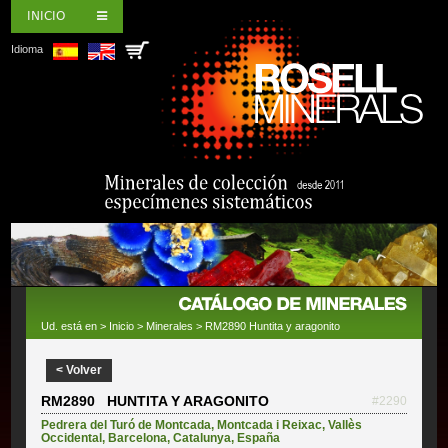
INICIO
Idioma
Ud. está en >
Inicio
>
Minerales
> RM2890 Huntita y aragonito
< Volver
RM2890 HUNTITA Y ARAGONITO
#2290
Pedrera del Turó de Montcada
,
Montcada i Reixac
,
Vallès
Occidental
,
Barcelona
,
Catalunya
,
España