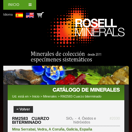
INICIO
Idioma
Ud. está en >
Inicio
>
Minerales
> RM2583 Cuarzo biterminado
< Volver
RM2583 CUARZO
SiO₂
- 4. Óxidos e
#2030
BITERMINADO
hidróxidos
Mina Serrabal
,
Vedra
,
A Coruña
,
Galicia
,
España