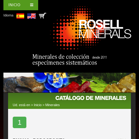
INICIO
Idioma
Ud. está en >
Inicio
>
Minerales
1