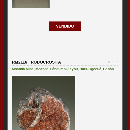
VENDIDO
RM2116 RODOCROSITA
#1712
Moanda Mine
,
Moanda
,
Léboumbi-Leyou
,
Haut-Ogooué
,
Gabón