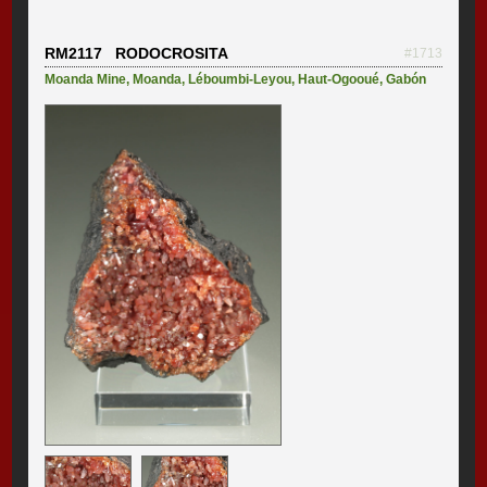
RM2117 RODOCROSITA
#1713
Moanda Mine
,
Moanda
,
Léboumbi-Leyou
,
Haut-Ogooué
,
Gabón