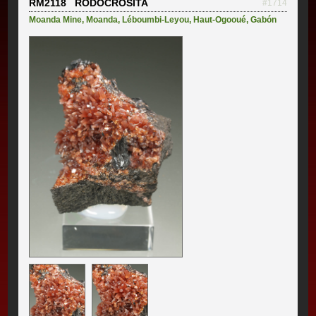
RM2118 RODOCROSITA
#1714
Moanda Mine
,
Moanda
,
Léboumbi-Leyou
,
Haut-Ogooué
,
Gabón