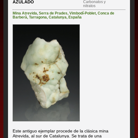
AZULADO
Carbonatos y
nitratos
Mina Atrevida
,
Serra de Prades
,
Vimbodí-Poblet
,
Conca de
Barberà
,
Tarragona
,
Catalunya
,
España
Este antiguo ejemplar procede de la clásica mina
Atrevida, al sur de Catalunya. Se trata de una