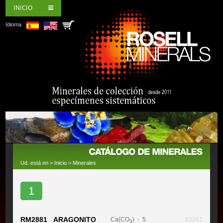
INICIO
Idioma
Ud. está en >
Inicio
>
Minerales
1
RM2881 ARAGONITO
Ca(CO
)
- 5.
#2281
3