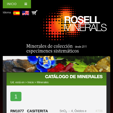
INICIO
Idioma
Ud. está en >
Inicio
>
Minerales
1
RM1077 CASITERITA
SnO
- 4. Óxidos e
#706
2