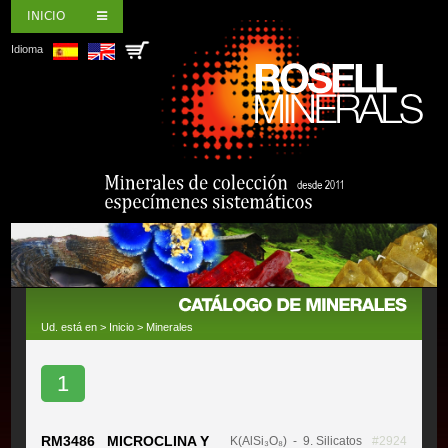
INICIO
Idioma
Ud. está en >
Inicio
>
Minerales
1
RM3486 MICROCLINA Y
K(AlSi₃O₈)
- 9. Silicatos
#2924