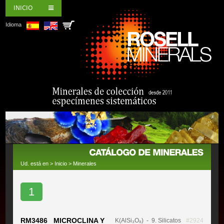
INICIO
Idioma
Ud. está en >
Inicio
>
Minerales
1
RM3486 MICROCLINA Y
K(AlSi₃O₈)
- 9. Silicatos
#2924