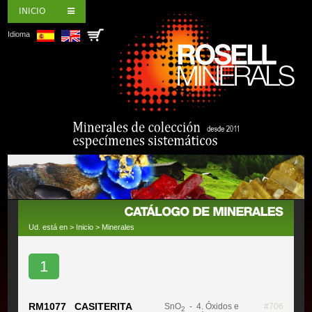
INICIO
Idioma
Ud. está en >
Inicio
>
Minerales
1
RM1077 CASITERITA
SnO
- 4. Óxidos e
#706
2