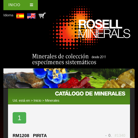
INICIO
Idioma
Ud. está en >
Inicio
>
Minerales
1
RM1208 PIRITA
- 0.
#1340