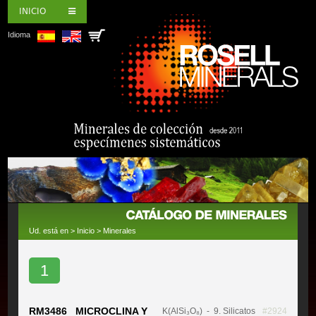
INICIO
Idioma
Ud. está en >
Inicio
>
Minerales
1
RM3486 MICROCLINA Y
K(AlSi₃O₈)
- 9. Silicatos
#2924