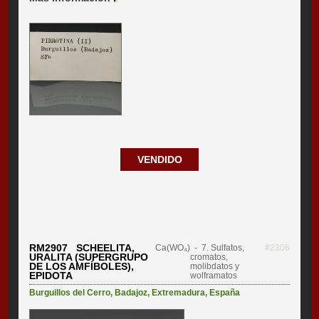
VENDIDO
RM2907 SCHEELITA,
Ca(WO₄)
- 7. Sulfatos,
#2306
URALITA (SUPERGRUPO
cromatos,
DE LOS AMFÍBOLES),
molibdatos y
EPIDOTA
wolframatos
Burguillos del Cerro
,
Badajoz
,
Extremadura
,
España