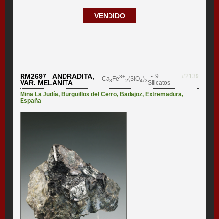
VENDIDO
RM2697 ANDRADITA,
- 9.
#2139
3+
Ca
Fe
(SiO
)
3
2
4
3
VAR. MELANITA
Silicatos
Mina La Judía
,
Burguillos del Cerro
,
Badajoz
,
Extremadura
,
España