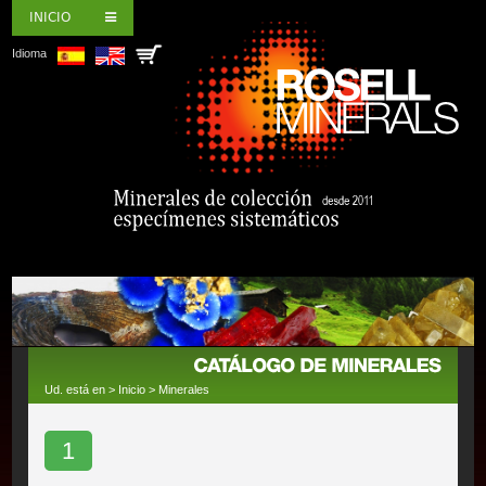
INICIO
Idioma
Ud. está en >
Inicio
>
Minerales
1