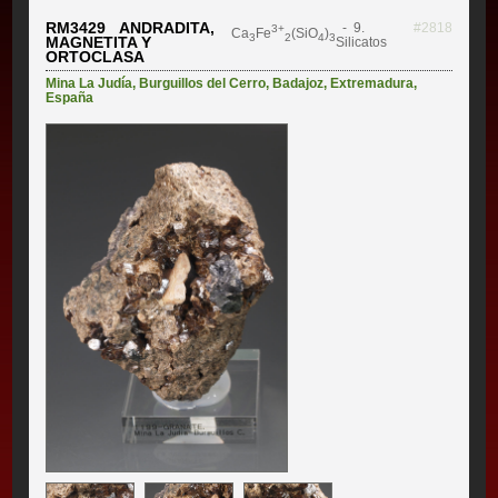
RM3429 ANDRADITA,
- 9.
#2818
3+
Ca
Fe
(SiO
)
3
2
4
3
MAGNETITA Y
Silicatos
ORTOCLASA
Mina La Judía
,
Burguillos del Cerro
,
Badajoz
,
Extremadura
,
España