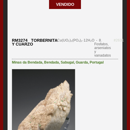
VENDIDO
RM3274 TORBERNITA
Cu(UO₂)₂(PO₄)₂·12H₂O
- 8.
#2631
Y CUARZO
Fosfatos,
arseniatos
y
vanadatos
Minas da Bendada
,
Bendada
,
Sabugal
,
Guarda
,
Portugal