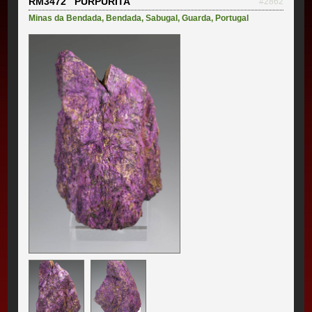
RM3472 PURPURITA
#2862
Minas da Bendada
,
Bendada
,
Sabugal
,
Guarda
,
Portugal