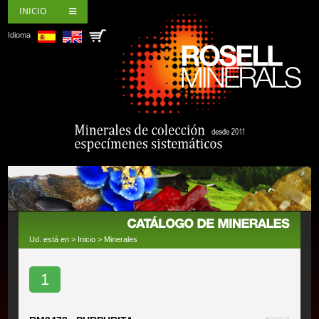
INICIO
Idioma
Ud. está en >
Inicio
>
Minerales
1