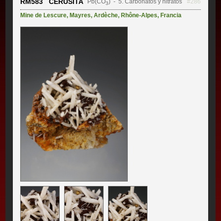
RM583 CERUSITA
Pb(CO
)
- 5. Carbonatos y nitratos
#286
3
Mine de Lescure
,
Mayres
,
Ardèche
,
Rhône-Alpes
,
Francia