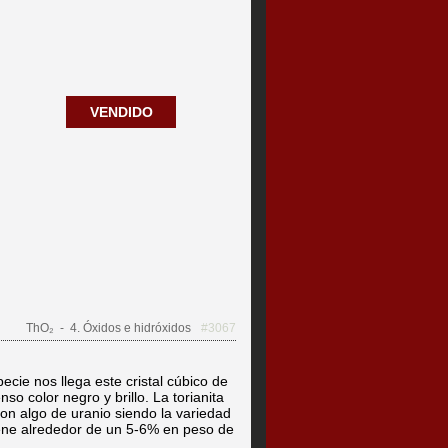
VENDIDO
ThO₂
- 4. Óxidos e hidróxidos
#3067
ecie nos llega este cristal cúbico de
so color negro y brillo. La torianita
con algo de uranio siendo la variedad
iene alrededor de un 5-6% en peso de