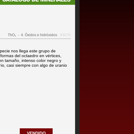
ThO₂
- 4. Óxidos e hidróxidos
#3070
specie nos llega este grupo de
n formas del octaedro en vértices,
en tamaño, intenso color negro y
orio, casi siempre con algo de uranio
VENDIDO