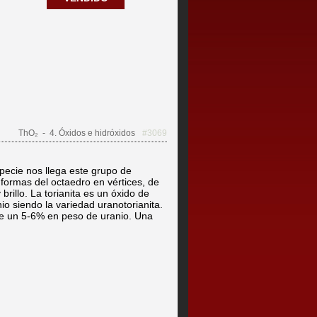
ThO₂
- 4. Óxidos e hidróxidos
#3069
specie nos llega este grupo de
n formas del octaedro en vértices, de
rillo. La torianita es un óxido de
io siendo la variedad uranotorianita.
de un 5-6% en peso de uranio. Una