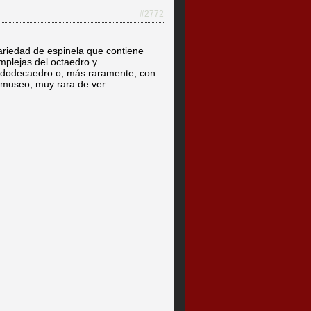
#2772
ariedad de espinela que contiene
mplejas del octaedro y
 dodecaedro o, más raramente, con
 museo, muy rara de ver.