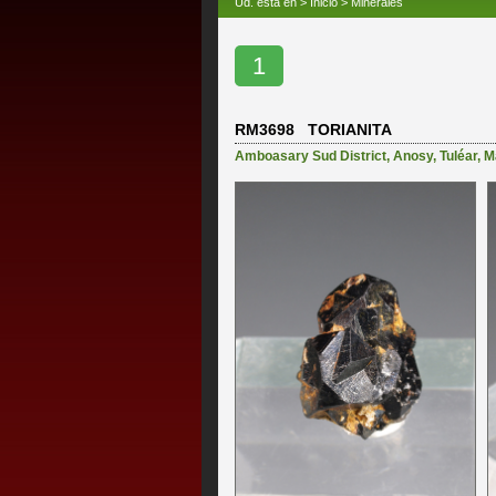
Ud. está en >
Inicio
>
Minerales
1
RM3698 TORIANITA
Amboasary Sud District
,
Anosy
,
Tuléar
,
M