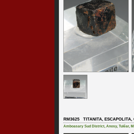
RM3625 TITANITA, ESCAPOLITA, 
Amboasary Sud District
,
Anosy
,
Tuléar
,
M