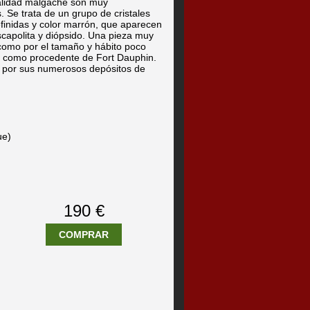
ocalidad malgache son muy
. Se trata de un grupo de cristales
inidas y color marrón, que aparecen
scapolita y diópsido. Una pieza muy
 como por el tamaño y hábito poco
ava como procedente de Fort Dauphin.
o por sus numerosos depósitos de
ue)
190 €
COMPRAR