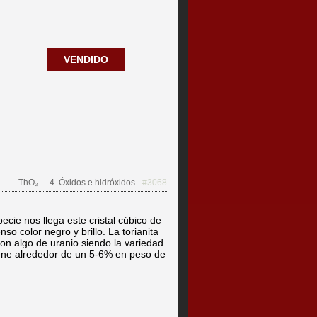
VENDIDO
ThO₂
- 4. Óxidos e hidróxidos
#3068
ecie nos llega este cristal cúbico de
so color negro y brillo. La torianita
con algo de uranio siendo la variedad
iene alrededor de un 5-6% en peso de