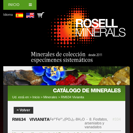
INICIO
Idioma
Ud. está en >
Inicio
>
Minerales
> RM634 Vivianita
< Volver
RM634 VIVIANITA
Fe²⁺Fe²⁺₂(PO₄)₂·8H₂O
- 8. Fosfatos,
#334
arseniatos y
vanadatos