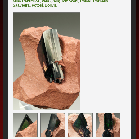
Mina Canutillos
,
Veta (vein) Tomokoni
,
Colavi
,
Cornelio
Saavedra
,
Potosí
,
Bolivia