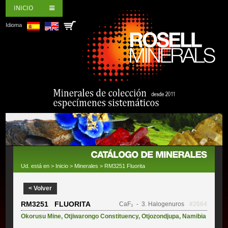
INICIO
Idioma
Ud. está en >
Inicio
>
Minerales
> RM3251 Fluorita
< Volver
RM3251 FLUORITA
CaF₂
- 3. Halogenuros
#2664
Okorusu Mine
,
Otjiwarongo Constituency
,
Otjozondjupa
,
Namibia