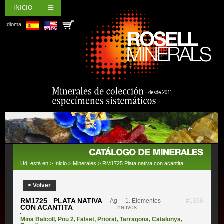
INICIO
Idioma
Ud. está en >
Inicio
>
Minerales
> RM1725 Plata nativa con acantita
< Volver
RM1725 PLATA NATIVA
Ag
- 1. Elementos
#1336
CON ACANTITA
nativos
Mina Balcoll
,
Pou 2
,
Falset
,
Priorat
,
Tarragona
,
Catalunya
,