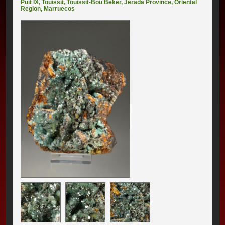
Puit IX
,
Touissit
,
Touissit-Bou Beker
,
Jerada Province
,
Oriental
Region
,
Marruecos