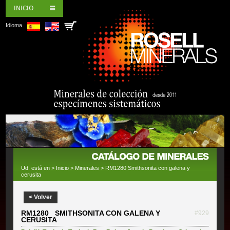
INICIO
Idioma
Ud. está en >
Inicio
>
Minerales
> RM1280 Smithsonita con galena y
cerusita
< Volver
RM1280 SMITHSONITA CON GALENA Y
#929
CERUSITA