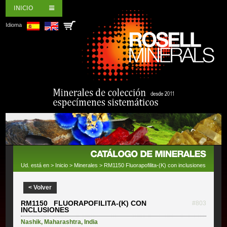
INICIO
Idioma
Ud. está en >
Inicio
>
Minerales
> RM1150 Fluorapofilita-(K) con inclusiones
< Volver
RM1150 FLUORAPOFILITA-(K) CON
#803
INCLUSIONES
Nashik
,
Maharashtra
,
India