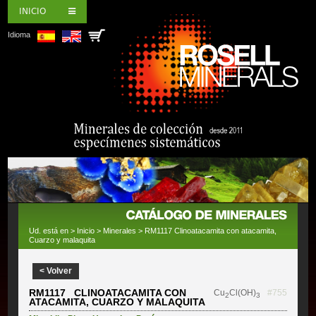
INICIO
Idioma
Ud. está en >
Inicio
>
Minerales
> RM1117 Clinoatacamita con atacamita,
Cuarzo y malaquita
< Volver
RM1117 CLINOATACAMITA CON
Cu
Cl(OH)
#755
2
3
ATACAMITA, CUARZO Y MALAQUITA